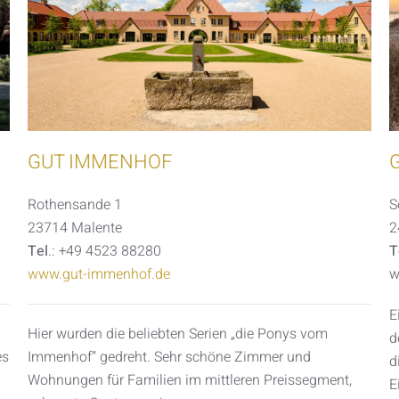
GUT IMMENHOF
S
Rothensande 1
2
23714 Malente
T
Tel
.: +49 4523 88280
w
www.gut-immenhof.de
E
Hier wurden die beliebten Serien „die Ponys vom
d
es
Immenhof“ gedreht. Sehr schöne Zimmer und
d
Wohnungen für Familien im mittleren Preissegment,
E