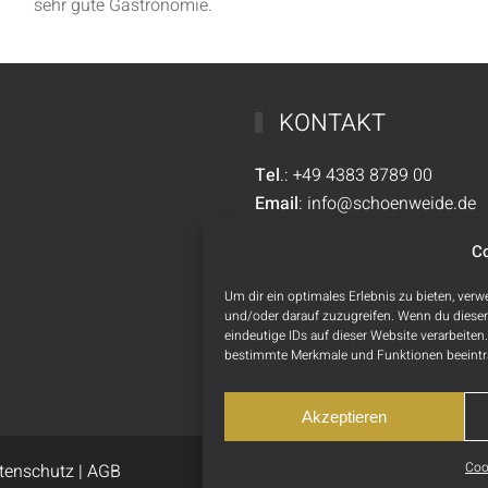
sehr gute Gastronomie.
KONTAKT
Tel
.:
+49
4383 8789 00
Email
:
info@schoenweide.de
C
Um dir ein optimales Erlebnis zu bieten, ve
und/oder darauf zuzugreifen. Wenn du diesen
eindeutige IDs auf dieser Website verarbeite
bestimmte Merkmale und Funktionen beeintr
Akzeptieren
Coo
tenschutz
|
AGB