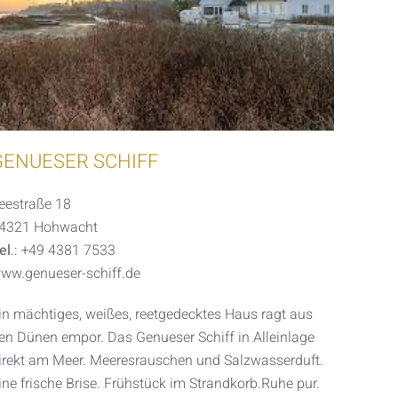
GENUESER SCHIFF
eestraße 18
4321 Hohwacht
el
.: +49 4381 7533
ww.genueser-schiff.de
in mächtiges, weißes, reetgedecktes Haus ragt aus
en Dünen empor. Das Genueser Schiff in Alleinlage
irekt am Meer. Meeresrauschen und Salzwasserduft.
ine frische Brise. Frühstück im Strandkorb.
Ruhe pur.